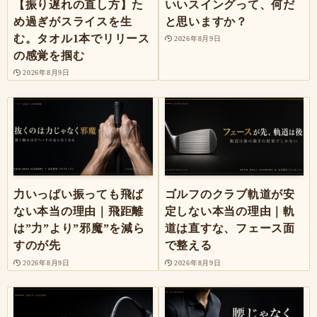
【振り遅れの直し方】た
いいスイングって、何だ
め過ぎがスライスを生
と思いますか？
む。タオル1本でリリース
2026年8月9日
の感覚を掴む
2026年8月9日
力いっぱい振っても飛ば
ゴルフのクラブ軌道が安
ない本当の理由｜飛距離
定しない本当の理由｜軌
は”力”より”邪魔”を減ら
道は直すな、フェース面
すのが先
で整える
2026年8月9日
2026年8月9日