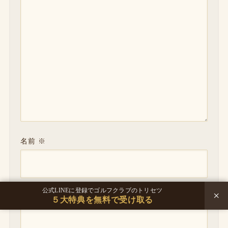
名前
※
公式LINEに登録でゴルフクラブのトリセツ
メール
※
×
５大特典を無料で受け取る