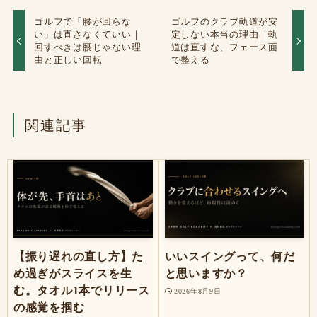
ゴルフで「腰が回らな
ゴルフのクラブ軌道が安
い」は直さなくていい｜
定しない本当の理由｜軌
回すべきは腰じゃない理
道は直すな、フェース面
由と正しい回転
で整える
関連記事
【振り遅れの直し方】た
いいスイングって、何だ
め過ぎがスライスを生
と思いますか？
む。タオル1本でリリース
2026年8月9日
の感覚を掴む