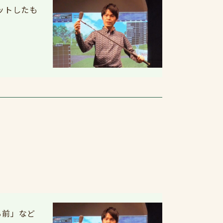
ットしたも
！
る前」など